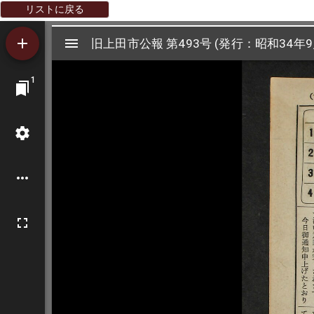
リストに戻る
Mirador
旧上田市公報 第493号 (発行：昭和34年9
旧上田市公報 第493号 (発行：昭和34年9
ビ
1
ュ
ー
ワ