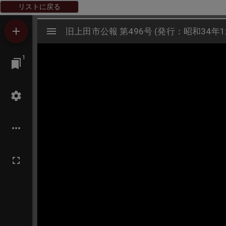
リストに戻る
Mirador
旧上田市公報 第496号 (発行：昭和34年1
旧上田市公報 第496号 (発行：昭和34年1
ビ
1
ュ
ー
ワ