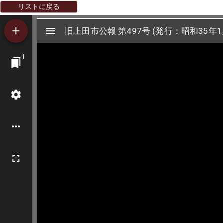
リストに戻る
Mirador
旧上田市公報 第497号 (発行：昭和35年1
旧上田市公報 第497号 (発行：昭和35年1
ビ
1
ュ
ー
ワ