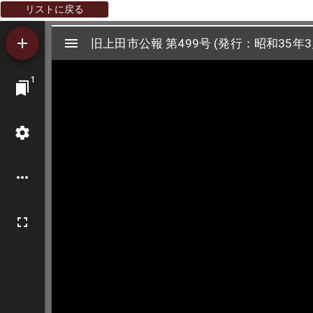
リストに戻る
Mirador
旧上田市公報 第499号 (発行：昭和35年3
旧上田市公報 第499号 (発行：昭和35年3
ビ
1
ュ
ー
ワ