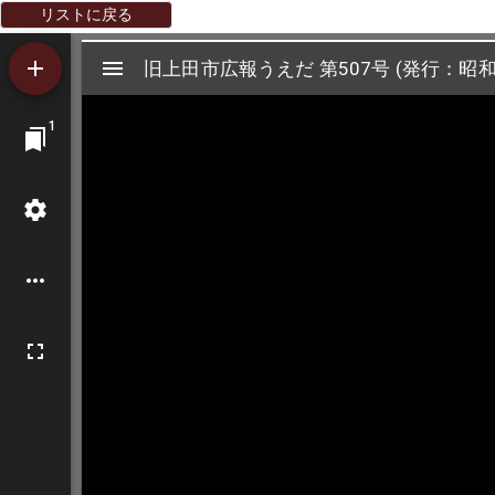
リストに戻る
Mirador
旧上田市広報うえだ 第507号 (発行：昭和3
旧上田市広報うえだ 第507号 (発行：昭和3
ビ
1
ュ
ー
ワ