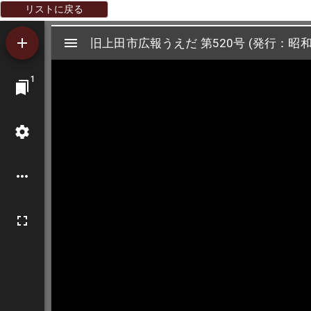
リストに戻る
Mirador
旧上田市広報うえだ 第520号 (発行：昭和3
旧上田市広報うえだ 第520号 (発行：昭和3
ビ
1
ュ
ー
ワ