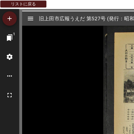
リストに戻る
Mirador
旧上田市広報うえだ 第527号 (発行：昭和3
旧上田市広報うえだ 第527号 (発行：昭和
ビ
1
ュ
ー
ワ