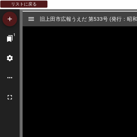
リストに戻る
Mirador
旧上田市広報うえだ 第533号 (発行：昭和3
旧上田市広報うえだ 第533号 (発行：昭和
ビ
1
ュ
ー
ワ