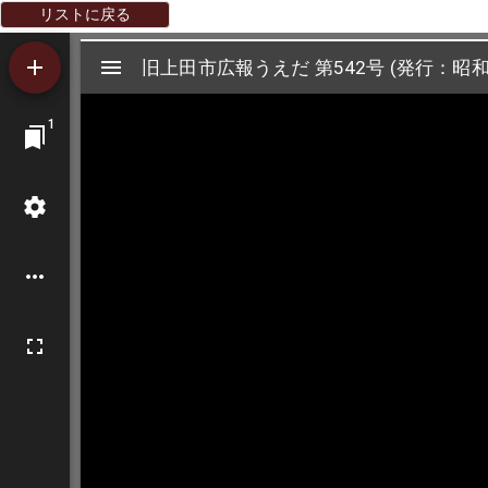
リストに戻る
Mirador
旧上田市広報うえだ 第542号 (発行：昭和3
旧上田市広報うえだ 第542号 (発行：昭和3
ビ
1
ュ
ー
ワ