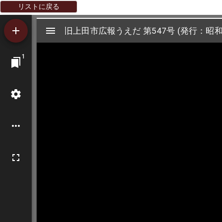
リストに戻る
Mirador
旧上田市広報うえだ 第547号 (発行：昭和3
旧上田市広報うえだ 第547号 (発行：昭和
ビ
1
ュ
ー
ワ