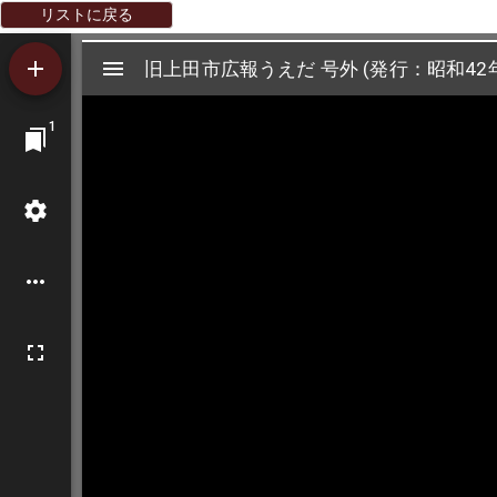
リストに戻る
Mirador
旧上田市広報うえだ 号外 (発行：昭和42年
旧上田市広報うえだ 号外 (発行：昭和42年
ビ
1
ュ
ー
ワ