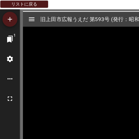
リストに戻る
Mirador
旧上田市広報うえだ 第593号 (発行：昭和
旧上田市広報うえだ 第593号 (発行：昭和
ビ
1
ュ
ー
ワ