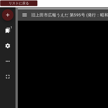
リストに戻る
Mirador
旧上田市広報うえだ 第595号 (発行：昭和
旧上田市広報うえだ 第595号 (発行：昭和
ビ
1
ュ
ー
ワ