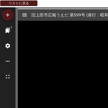
リストに戻る
Mirador
旧上田市広報うえだ 第599号 (発行：昭和
旧上田市広報うえだ 第599号 (発行：昭和
ビ
1
ュ
ー
ワ