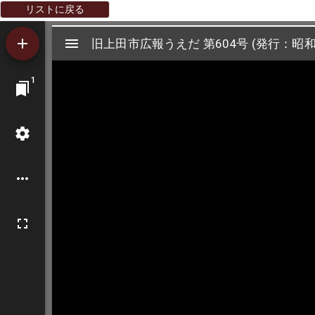
リストに戻る
Mirador
旧上田市広報うえだ 第604号 (発行：昭和4
旧上田市広報うえだ 第604号 (発行：昭和
ビ
1
ュ
ー
ワ