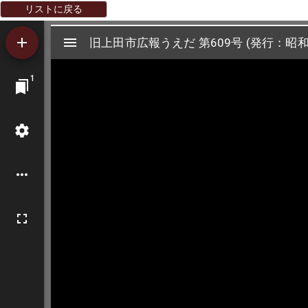
リストに戻る
Mirador
旧上田市広報うえだ 第609号 (発行：昭和
旧上田市広報うえだ 第609号 (発行：昭和
ビ
1
ュ
ー
ワ