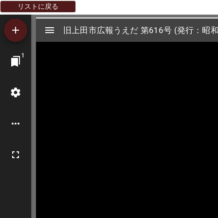
リストに戻る
Mirador
旧上田市広報うえだ 第616号 (発行：昭和4
旧上田市広報うえだ 第616号 (発行：昭和
ビ
1
ュ
ー
ワ