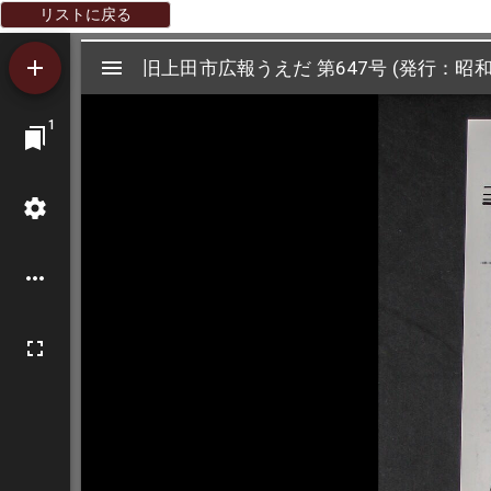
リストに戻る
Mirador
旧上田市広報うえだ 第647号 (発行：昭和
旧上田市広報うえだ 第647号 (発行：昭和
ビ
1
ュ
ー
ワ