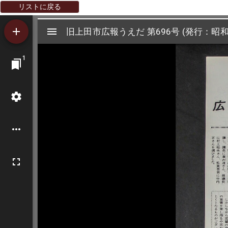
リストに戻る
Mirador
旧上田市広報うえだ 第696号 (発行：昭和
旧上田市広報うえだ 第696号 (発行：昭和
ビ
1
ュ
ー
ワ