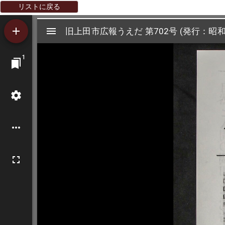
リストに戻る
Mirador
旧上田市広報うえだ 第702号 (発行：昭和
旧上田市広報うえだ 第702号 (発行：昭和
ビ
1
ュ
ー
ワ