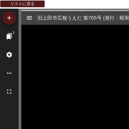
リストに戻る
Mirador
旧上田市広報うえだ 第705号 (発行：昭和5
旧上田市広報うえだ 第705号 (発行：昭和5
ビ
1
ュ
ー
ワ