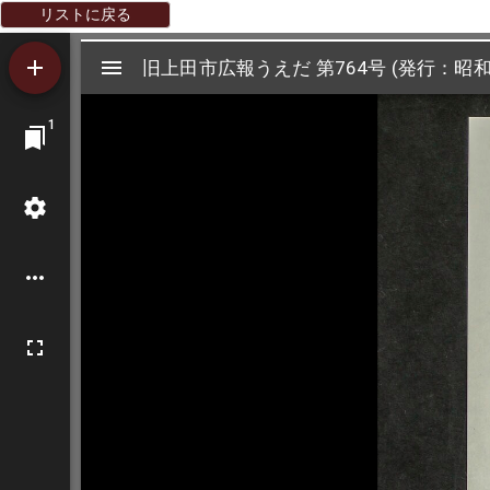
リストに戻る
Mirador
旧上田市広報うえだ 第764号 (発行：昭和
旧上田市広報うえだ 第764号 (発行：昭和
ビ
1
ュ
ー
ワ