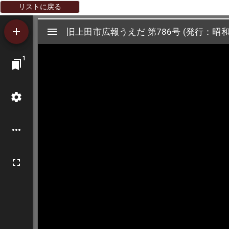
リストに戻る
Mirador
旧上田市広報うえだ 第786号 (発行：昭和
旧上田市広報うえだ 第786号 (発行：昭和
ビ
1
ュ
ー
ワ