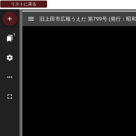
リストに戻る
Mirador
旧上田市広報うえだ 第799号 (発行：昭和5
旧上田市広報うえだ 第799号 (発行：昭和
ビ
1
ュ
ー
ワ