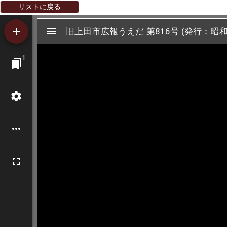
リストに戻る
Mirador
旧上田市広報うえだ 第816号 (発行：昭和
旧上田市広報うえだ 第816号 (発行：昭和
ビ
1
ュ
ー
ワ