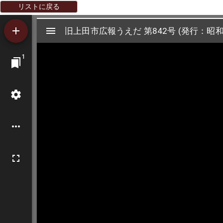
リストに戻る
Mirador
旧上田市広報うえだ 第842号 (発行：昭和
旧上田市広報うえだ 第842号 (発行：昭和
ビ
1
ュ
ー
ワ