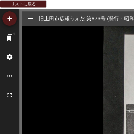
リストに戻る
Mirador
旧上田市広報うえだ 第873号 (発行：昭和5
旧上田市広報うえだ 第873号 (発行：昭和5
ビ
1
ュ
ー
ワ