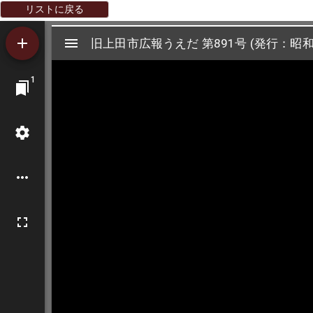
リストに戻る
Mirador
旧上田市広報うえだ 第891号 (発行：昭和5
旧上田市広報うえだ 第891号 (発行：昭和
ビ
1
ュ
ー
ワ