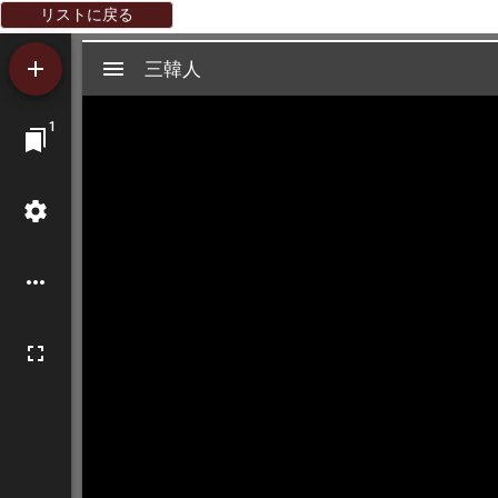
リストに戻る
Mirador
三韓人
三韓人
ビ
1
ュ
ー
ワ