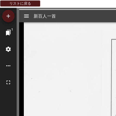
リストに戻る
Mirador
新百人一首
新百人一首
ビ
1
ュ
ー
ワ