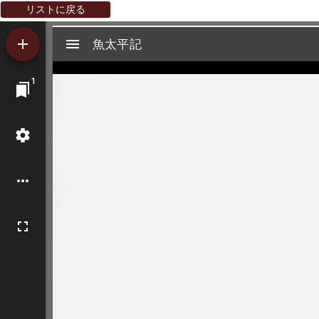
リストに戻る
Mirador
魚太平記
魚太平記
ビ
1
ュ
ー
ワ