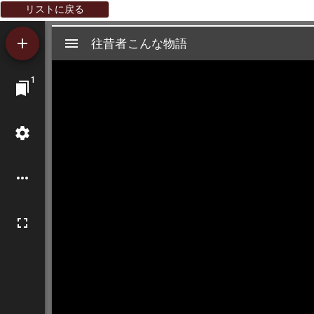
リストに戻る
Mirador
往昔者こんな物語
往昔者こんな物語
ビ
1
ュ
ー
ワ