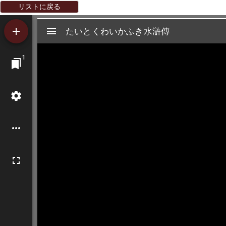
リストに戻る
Mirador
たいとくわいかふき水滸傳
たいとくわいかふき水滸傳
ビ
1
ュ
ー
ワ