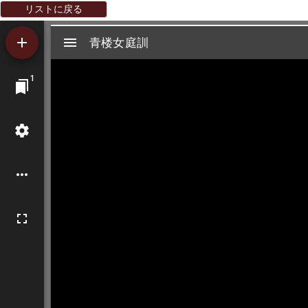
リストに戻る
Mirador
青楼女庭訓
青楼女庭訓
ビ
1
ュ
ー
ワ