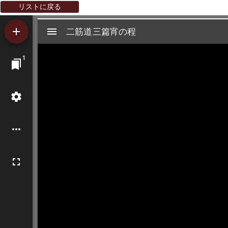
リストに戻る
Mirador
二筋道三篇宵の程
二筋道三篇宵の程
ビ
1
ュ
ー
ワ