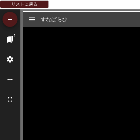
リストに戻る
Mirador
すなばらひ
すなばらひ
ビ
1
ュ
ー
ワ