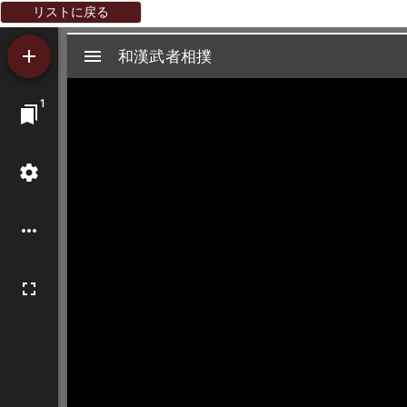
リストに戻る
Mirador
和漢武者相撲
和漢武者相撲
ビ
1
ュ
ー
ワ