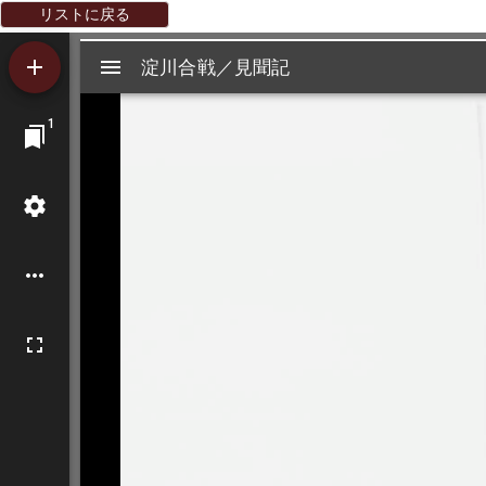
リストに戻る
Mirador
淀川合戦／見聞記
淀川合戦／見聞記
ビ
1
ュ
ー
ワ