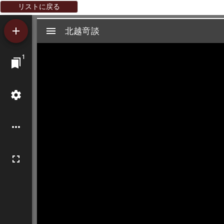
リストに戻る
Mirador
北越竒談
北越竒談
ビ
1
ュ
ー
ワ