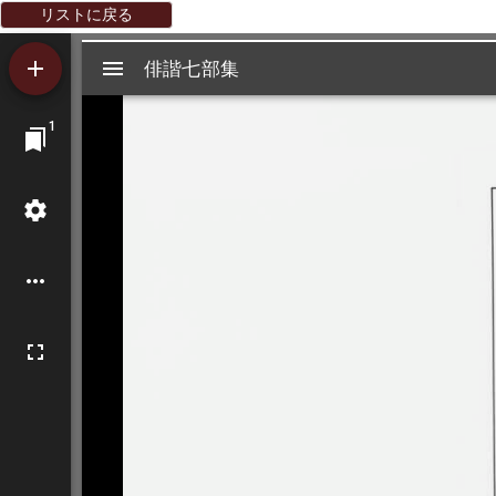
リストに戻る
Mirador
俳諧七部集
俳諧七部集
ビ
1
ュ
ー
ワ