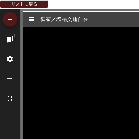
リストに戻る
Mirador
御家／増補文通自在
御家／増補文通自在
ビ
1
ュ
ー
ワ