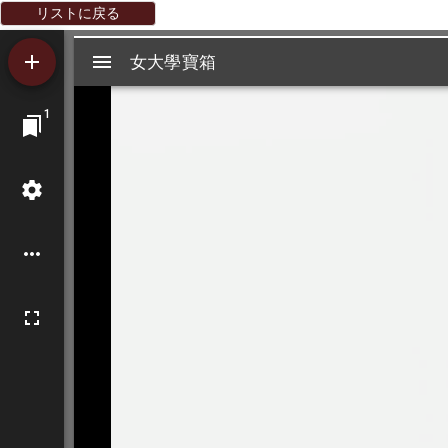
リストに戻る
Mirador
女大學寶箱
女大學寶箱
ビ
1
ュ
ー
ワ