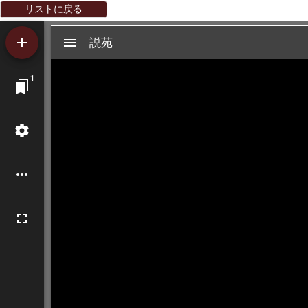
リストに戻る
Mirador
説苑
説苑
ビ
1
ュ
ー
ワ