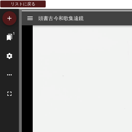
リストに戻る
Mirador
頭書古今和歌集遠鏡
頭書古今和歌集遠鏡
ビ
1
ュ
ー
ワ