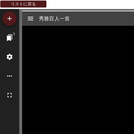
リストに戻る
Mirador
秀雅百人一首
秀雅百人一首
ビ
1
ュ
ー
ワ