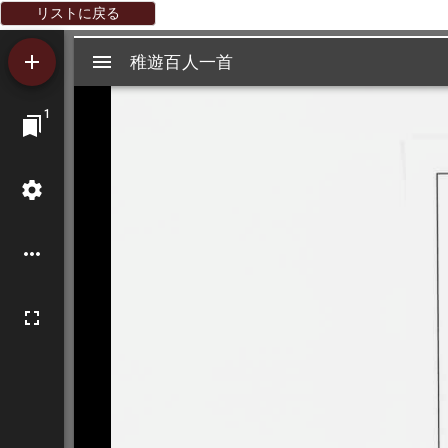
リストに戻る
Mirador
稚遊百人一首
稚遊百人一首
ビ
1
ュ
ー
ワ