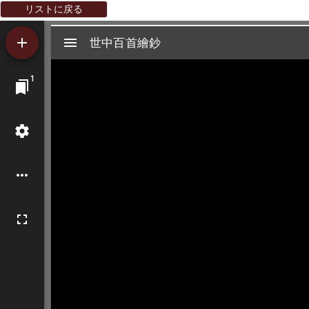
リストに戻る
Mirador
世中百首繪鈔
世中百首繪鈔
ビ
1
ュ
ー
ワ