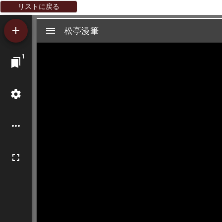
リストに戻る
Mirador
松亭漫筆
松亭漫筆
ビ
1
ュ
ー
ワ