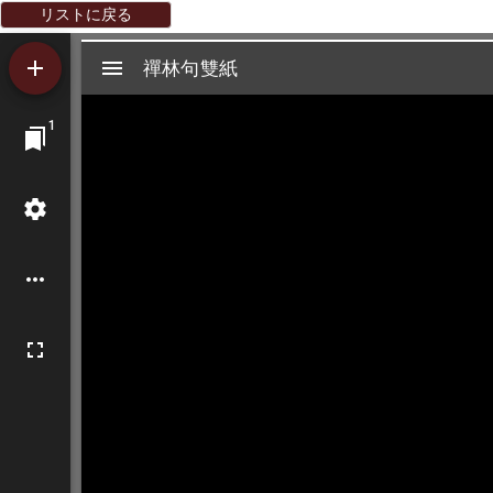
リストに戻る
Mirador
禪林句雙紙
禪林句雙紙
ビ
1
ュ
ー
ワ