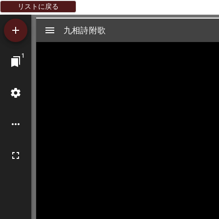
リストに戻る
Mirador
九相詩附歌
九相詩附歌
ビ
1
ュ
ー
ワ